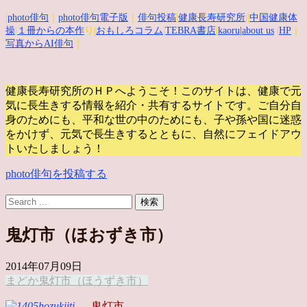
|
photo俳句
｜
photo俳句電子版
｜
俳句投稿
|
健康長寿研究所
||
中国健康体
操
|
１冊からの本作
り|
おもしろコラム
|
TEBRA書店
|
kaoru
|about us
|
HP
｜
写真からAI俳句
｜
健康長寿研究所のＨＰへようこそ！このサイトは、健康で元
気に長生きする情報を紹介・共有するサイトです。
ご自分自
身のためにも、平和な世の中のためにも、子や孫や国に迷惑
をかけず、元気で長生きするとともに、自然にフェイドアウ
トいたしましょう！
photo俳句を投稿する
鬼灯市（ほおずき市）
2014年07月09日
まどか
鬼灯市（ほうずき市）
鬼灯市