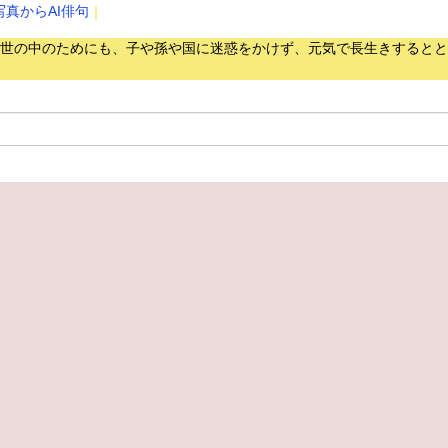
写真からAI俳句
｜
世の中のためにも、子や孫や国に迷惑をかけず、元気で長生きするとと