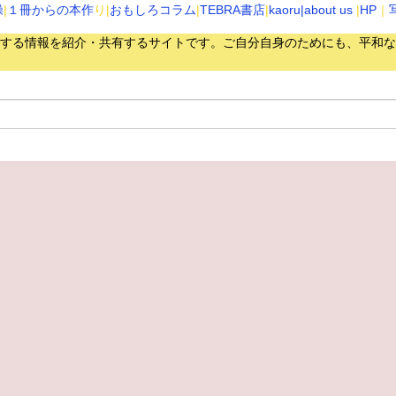
操
|
１冊からの本作
り|
おもしろコラム
|
TEBRA書店
|
kaoru
|about us
|
HP
｜
する情報を紹介・共有するサイトです。
ご自分自身のためにも、平和な