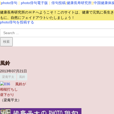
|
photo俳句
｜
photo俳句電子版
｜
俳句投稿
|
健康長寿研究所
||
中国健康体
健康長寿研究所のＨＰへようこそ！このサイトは、健康で元気に長生き
もに、自然にフェイドアウトいたしましょう！
photo俳句を投稿する
風鈴
2013年07月21日
梁庵平太
風鈴
風鈴が
相槌打ちし
昼下がり
（梁庵平太）