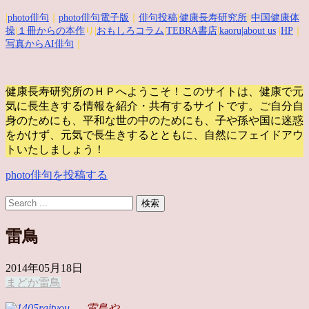
|
photo俳句
｜
photo俳句電子版
｜
俳句投稿
|
健康長寿研究所
||
中国健康体
操
|
１冊からの本作
り|
おもしろコラム
|
TEBRA書店
|
kaoru
|about us
|
HP
｜
写真からAI俳句
｜
健康長寿研究所のＨＰへようこそ！このサイトは、健康で元
気に長生きする情報を紹介・共有するサイトです。
ご自分自
身のためにも、平和な世の中のためにも、子や孫や国に迷惑
をかけず、元気で長生きするとともに、自然にフェイドアウ
トいたしましょう！
photo俳句を投稿する
雷鳥
2014年05月18日
まどか
雷鳥
雷鳥や