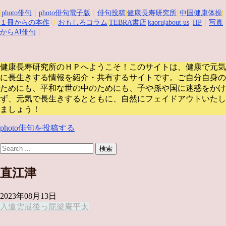
|
photo俳句
｜
photo俳句電子版
｜
俳句投稿
|
健康長寿研究所
||
中国健康体操
|
１冊からの本作
り|
おもしろコラム
|
TEBRA書店
|
kaoru
|about us
|
HP
｜
写真
からAI俳句
｜
健康長寿研究所のＨＰへようこそ！このサイトは、健康で元気
に長生きする情報を紹介・共有するサイトです。
ご自分自身の
ためにも、平和な世の中のためにも、子や孫や国に迷惑をかけ
ず、元気で長生きするとともに、自然にフェイドアウトいたし
ましょう！
photo俳句を投稿する
直江津
2023年08月13日
入道雲
最後っ屁
梁庵平太