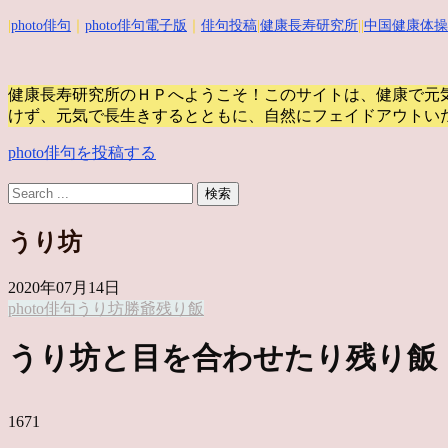
|
photo俳句
｜
photo俳句電子版
｜
俳句投稿
|
健康長寿研究所
||
中国健康体操
健康長寿研究所のＨＰへようこそ！このサイトは、健康で元
けず、元気で長生きするとともに、自然にフェイドアウトい
photo俳句を投稿する
うり坊
2020年07月14日
photo俳句
うり坊
勝爺
残り飯
うり坊と目を合わせたり残り飯
1671