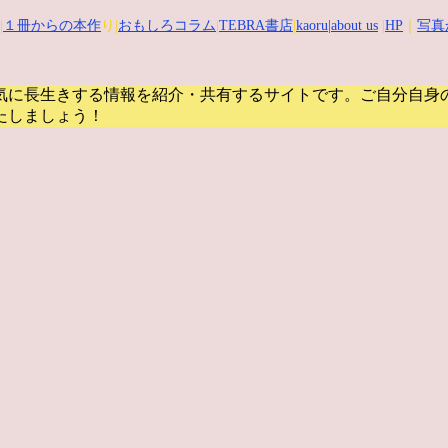
|
１冊からの本作
り|
おもしろコラム
|
TEBRA書店
|
kaoru
|about us
|
HP
｜
写真
気に長生きする情報を紹介・共有するサイトです。
ご自分自身
たしましょう！