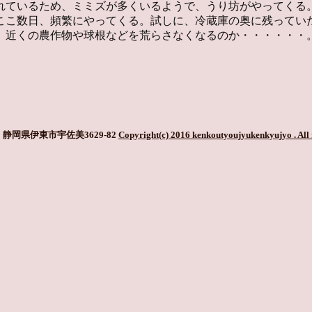
れているため、ミミズが多くいるようで、うり坊がやってくる
ここ数日、頻繁にやってくる。試しに、冷蔵庫の奥に残ってい
、近くの農作物や球根などを荒らさなくなるのか・・・・・・
静岡県伊東市宇佐美3629-82
Copyright(c) 2016 kenkoutyoujyukenkyujyo
. All