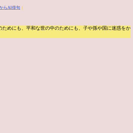
からAI俳句
｜
のためにも、平和な世の中のためにも、子や孫や国に迷惑をか