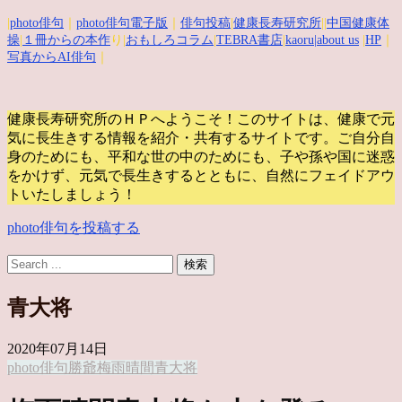
|
photo俳句
｜
photo俳句電子版
｜
俳句投稿
|
健康長寿研究所
||
中国健康体
操
|
１冊からの本作
り|
おもしろコラム
|
TEBRA書店
|
kaoru
|about us
|
HP
｜
写真からAI俳句
｜
健康長寿研究所のＨＰへようこそ！このサイトは、健康で元
気に長生きする情報を紹介・共有するサイトです。
ご自分自
身のためにも、平和な世の中のためにも、子や孫や国に迷惑
をかけず、元気で長生きするとともに、自然にフェイドアウ
トいたしましょう！
photo俳句を投稿する
青大将
2020年07月14日
photo俳句
勝爺
梅雨晴間
青大将