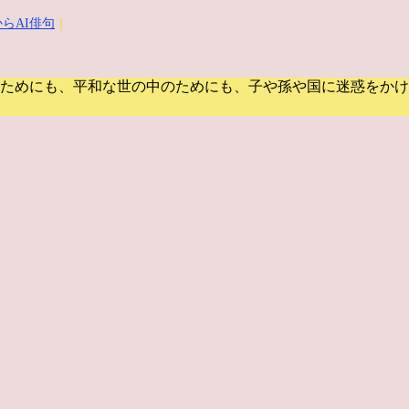
らAI俳句
｜
ためにも、平和な世の中のためにも、子や孫や国に迷惑をかけ