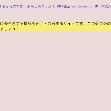
１冊からの本作
り|
おもしろコラム
|
TEBRA書店
|
kaoru
|about us
|
HP
｜
写真か
に長生きする情報を紹介・共有するサイトです。
ご自分自身の
ましょう！