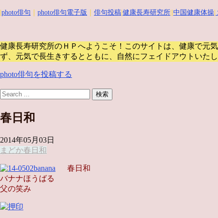
|
photo俳句
｜
photo俳句電子版
｜
俳句投稿
|
健康長寿研究所
||
中国健康体操
|
健康長寿研究所のＨＰへようこそ！このサイトは、健康で元気
ず、元気で長生きするとともに、自然にフェイドアウトいたし
photo俳句を投稿する
春日和
2014年05月03日
まどか
春日和
春日和
バナナほうばる
父の笑み