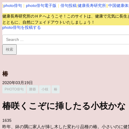
|
photo俳句
｜
photo俳句電子版
｜
俳句投稿
|
健康長寿研究所
||
中国健康体
健康長寿研究所のＨＰへようこそ！このサイトは、健康で元気に長生
とともに、自然にフェイドアウトいたしましょう！
photo俳句を投稿する
椿
2020年03月19日
PHOTO俳句
勝爺
小枝
椿
椿咲くこぞに挿したる小枝
1635
昨年、鉢の隅に家人が挿し木した変わり品種の椿。小さいのに健