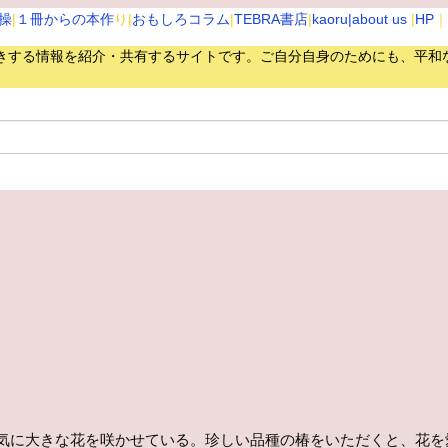
操
|
１冊からの本作
り|
おもしろコラム
|
TEBRA書店
|
kaoru
|about us
|
HP
｜
きする情報を紹介・共有するサイトです。
ご自分自身のためにも、平和
かな
気に大きな花を咲かせている。珍しい品種の椿をいただくと、花を