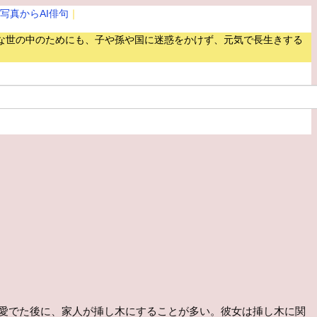
写真からAI俳句
｜
な世の中のためにも、子や孫や国に迷惑をかけず、元気で長生きする
愛でた後に、家人が挿し木にすることが多い。彼女は挿し木に関