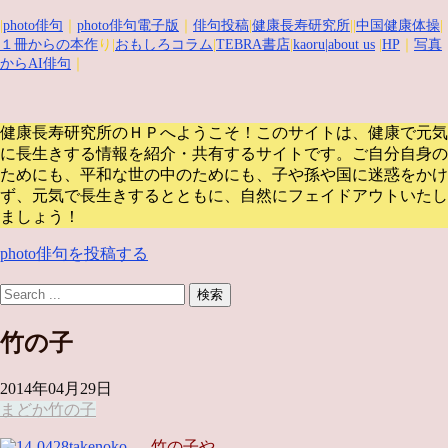
|
photo俳句
｜
photo俳句電子版
｜
俳句投稿
|
健康長寿研究所
||
中国健康体操
|
１冊からの本作
り|
おもしろコラム
|
TEBRA書店
|
kaoru
|about us
|
HP
｜
写真
からAI俳句
｜
健康長寿研究所のＨＰへようこそ！このサイトは、健康で元気
に長生きする情報を紹介・共有するサイトです。
ご自分自身の
ためにも、平和な世の中のためにも、子や孫や国に迷惑をかけ
ず、元気で長生きするとともに、自然にフェイドアウトいたし
ましょう！
photo俳句を投稿する
竹の子
2014年04月29日
まどか
竹の子
竹の子や