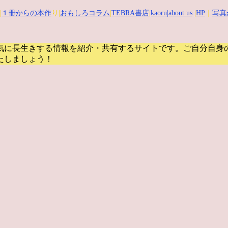
|
１冊からの本作
り|
おもしろコラム
|
TEBRA書店
|
kaoru
|about us
|
HP
｜
写真
気に長生きする情報を紹介・共有するサイトです。
ご自分自身
たしましょう！