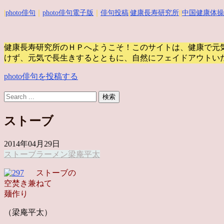
|
photo俳句
｜
photo俳句電子版
｜
俳句投稿
|
健康長寿研究所
||
中国健康体操
健康長寿研究所のＨＰへようこそ！このサイトは、健康で元
けず、元気で長生きするとともに、自然にフェイドアウトい
photo俳句を投稿する
ストーブ
2014年04月29日
ストーブ
ラーメン
梁庵平太
ストーブの
空焚き兼ねて
麺作り
（梁庵平太）