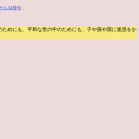
からAI俳句
｜
のためにも、平和な世の中のためにも、子や孫や国に迷惑をか