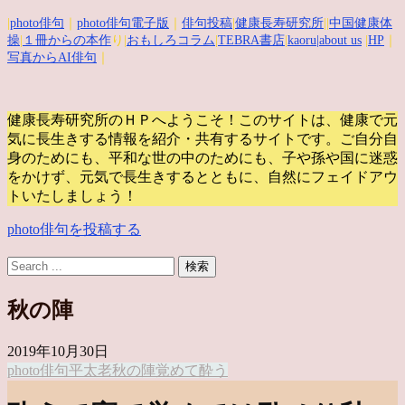
|
photo俳句
｜
photo俳句電子版
｜
俳句投稿
|
健康長寿研究所
||
中国健康体
操
|
１冊からの本作
り|
おもしろコラム
|
TEBRA書店
|
kaoru
|about us
|
HP
｜
写真からAI俳句
｜
健康長寿研究所のＨＰへようこそ！このサイトは、健康で元
気に長生きする情報を紹介・共有するサイトです。
ご自分自
身のためにも、平和な世の中のためにも、子や孫や国に迷惑
をかけず、元気で長生きするとともに、自然にフェイドアウ
トいたしましょう！
photo俳句を投稿する
秋の陣
2019年10月30日
photo俳句
平太老
秋の陣
覚めて
酔う