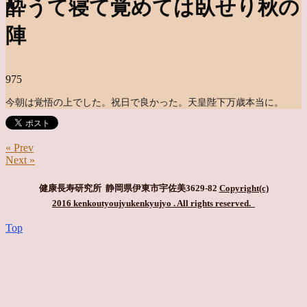
酔うて寝て覚めては臥せり秋の
陣
975
今朝は覚悟の上でし
た。祝日で良かった。天皇陛下万歳
本当に。
« Prev
Next »
健康長寿研究所 静岡県伊東市宇佐美3629-82
Copyright(c)
2016 kenkoutyoujyukenkyujyo
. All rights reserved.
Top