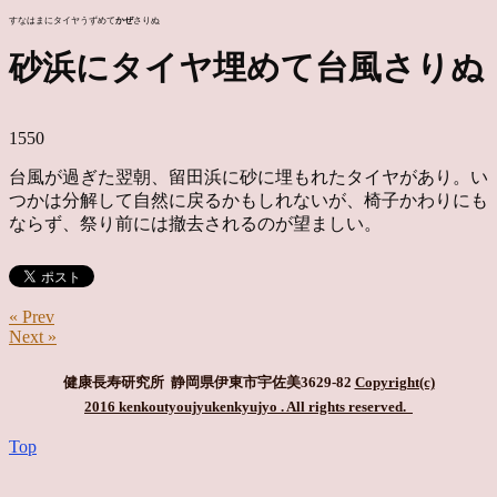
すなはまにタイヤうずめて
かぜ
さりぬ
砂浜にタイヤ埋めて台風さりぬ
1550
台風が過ぎた翌朝、留田浜に砂に埋もれたタイヤがあり。い
つかは分解して自然に戻るかもしれないが、椅子かわりにも
ならず、祭り前には撤去されるのが望ましい。
« Prev
Next »
健康長寿研究所 静岡県伊東市宇佐美3629-82
Copyright(c)
2016 kenkoutyoujyukenkyujyo
. All rights reserved.
Top