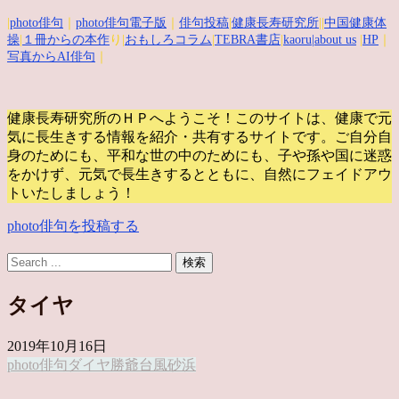
|
photo俳句
｜
photo俳句電子版
｜
俳句投稿
|
健康長寿研究所
||
中国健康体
操
|
１冊からの本作
り|
おもしろコラム
|
TEBRA書店
|
kaoru
|about us
|
HP
｜
写真からAI俳句
｜
健康長寿研究所のＨＰへようこそ！このサイトは、健康で元
気に長生きする情報を紹介・共有するサイトです。
ご自分自
身のためにも、平和な世の中のためにも、子や孫や国に迷惑
をかけず、元気で長生きするとともに、自然にフェイドアウ
トいたしましょう！
photo俳句を投稿する
タイヤ
2019年10月16日
photo俳句
ダイヤ
勝爺
台風
砂浜