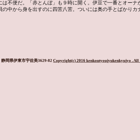
には不便だ。「赤とんぼ」も９時に開く。伊豆で一番とオーナ
貝の中から身を出すのに四苦八苦。ついには奥の手とばかりカ
静岡県伊東市宇佐美3629-82
Copyright(c) 2016 kenkoutyoujyukenkyujyo
. All