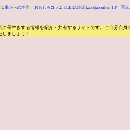
|
１冊からの本作
り|
おもしろコラム
|
TEBRA書店
|
kaoru
|about us
|
HP
｜
写真
気に長生きする情報を紹介・共有するサイトです。
ご自分自身
たしましょう！