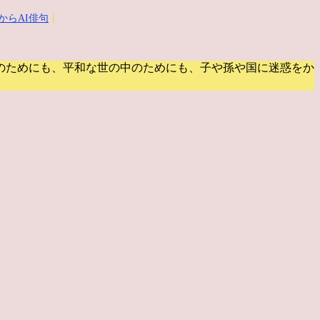
からAI俳句
｜
のためにも、平和な世の中のためにも、子や孫や国に迷惑をか