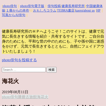
|
photo俳句
｜
photo俳句電子版
｜
俳句投稿
|
健康長寿研究所
||
中国健康体
操
|
１冊からの本作
り|
おもしろコラム
|
TEBRA書店
|
kaoru
|about us
|
HP
｜
写真からAI俳句
｜
健康長寿研究所のＨＰへようこそ！このサイトは、健康で元
気に長生きする情報を紹介・共有するサイトです。
ご自分自
身のためにも、平和な世の中のためにも、子や孫や国に迷惑
をかけず、元気で長生きするとともに、自然にフェイドアウ
トいたしましょう！
photo俳句を投稿する
海花火
2019年08月11日
photo俳句
勝爺
古旅館
海花火