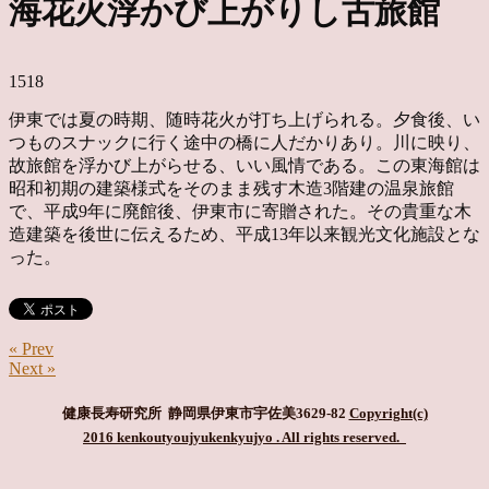
海花火浮かび上がりし古旅館
1518
伊東では夏の時期、随時花火が打ち上げられる。夕食後、い
つものスナックに行く途中の橋に人だかりあり。川に映り、
故旅館を浮かび上がらせる、いい風情である。この東海館は
昭和初期の建築様式をそのまま残す木造3階建の温泉旅館
で、平成9年に廃館後、伊東市に寄贈された。その貴重な木
造建築を後世に伝えるため、平成13年以来観光文化施設とな
った。
« Prev
Next »
健康長寿研究所 静岡県伊東市宇佐美3629-82
Copyright(c)
2016 kenkoutyoujyukenkyujyo
. All rights reserved.