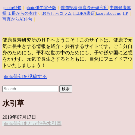
|
photo俳句
｜
photo俳句電子版
｜
俳句投稿
|
健康長寿研究所
||
中国健康体
操
|
１冊からの本作
り|
おもしろコラム
|
TEBRA書店
|
kaoru
|about us
|
HP
｜
写真からAI俳句
｜
健康長寿研究所のＨＰへようこそ！このサイトは、健康で元
気に長生きする情報を紹介・共有するサイトです。
ご自分自
身のためにも、平和な世の中のためにも、子や孫や国に迷惑
をかけず、元気で長生きするとともに、自然にフェイドアウ
トいたしましょう！
photo俳句を投稿する
水引草
2019年07月17日
photo俳句
まどか
旅先
水引草