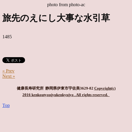
photo from photo-ac
旅先のえにし大事な水引草
1485
« Prev
Next »
健康長寿研究所 静岡県伊東市宇佐美3629-82
Copyright(c)
2016 kenkoutyoujyukenkyujyo
. All rights reserved.
Top