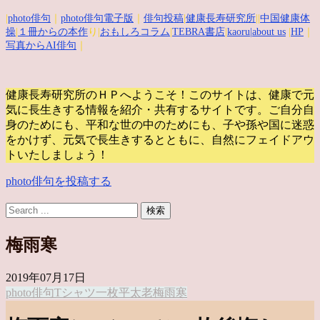
|
photo俳句
｜
photo俳句電子版
｜
俳句投稿
|
健康長寿研究所
||
中国健康体
操
|
１冊からの本作
り|
おもしろコラム
|
TEBRA書店
|
kaoru
|about us
|
HP
｜
写真からAI俳句
｜
健康長寿研究所のＨＰへようこそ！このサイトは、健康で元
気に長生きする情報を紹介・共有するサイトです。
ご自分自
身のためにも、平和な世の中のためにも、子や孫や国に迷惑
をかけず、元気で長生きするとともに、自然にフェイドアウ
トいたしましょう！
photo俳句を投稿する
梅雨寒
2019年07月17日
photo俳句
Tシャツ一枚
平太老
梅雨寒