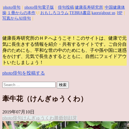
|
photo俳句
｜
photo俳句電子版
｜
俳句投稿
|
健康長寿研究所
||
中国健康体
操
|
１冊からの本作
り|
おもしろコラム
|
TEBRA書店
|
kaoru
|about us
|
HP
｜
写真からAI俳句
｜
健康長寿研究所のＨＰへようこそ！このサイトは、健康で元
気に長生きする情報を紹介・共有するサイトです。
ご自分自
身のためにも、平和な世の中のためにも、子や孫や国に迷惑
をかけず、元気で長生きするとともに、自然にフェイドアウ
トいたしましょう！
photo俳句を投稿する
牽牛花（けんぎゅうくわ）
2019年07月10日
photo俳句
けんぎゅうくわ
勝爺
朝顔
芽