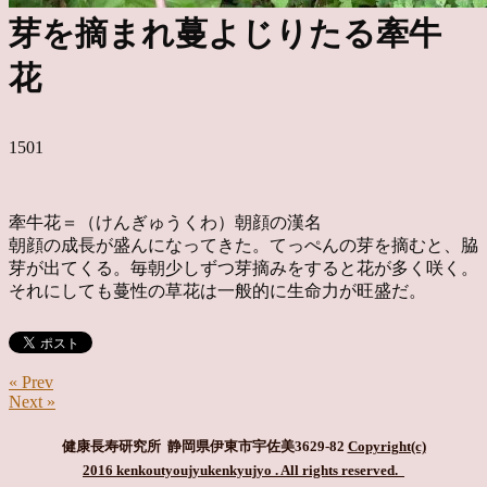
芽を摘まれ蔓よじりたる牽牛
花
1501
牽牛花＝（けんぎゅうくわ）朝顔の漢名
朝顔の成長が盛んになってきた。てっぺんの芽を摘むと、脇
芽が出てくる。毎朝少しずつ芽摘みをすると花が多く咲く。
それにしても蔓性の草花は一般的に生命力が旺盛だ。
« Prev
Next »
健康長寿研究所 静岡県伊東市宇佐美3629-82
Copyright(c)
2016 kenkoutyoujyukenkyujyo
. All rights reserved.