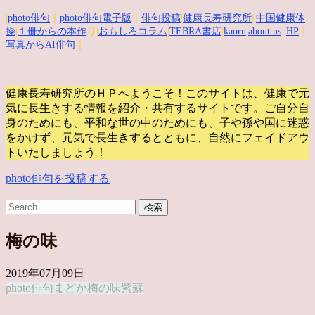
|
photo俳句
｜
photo俳句電子版
｜
俳句投稿
|
健康長寿研究所
||
中国健康体
操
|
１冊からの本作
り|
おもしろコラム
|
TEBRA書店
|
kaoru
|about us
|
HP
｜
写真からAI俳句
｜
健康長寿研究所のＨＰへようこそ！このサイトは、健康で元
気に長生きする情報を紹介・共有するサイトです。
ご自分自
身のためにも、平和な世の中のためにも、子や孫や国に迷惑
をかけず、元気で長生きするとともに、自然にフェイドアウ
トいたしましょう！
photo俳句を投稿する
梅の味
2019年07月09日
photo俳句
まどか
梅の味
紫蘇