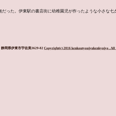
無だった。伊東駅の書店街に幼稚園児が作ったような小さな七
静岡県伊東市宇佐美3629-82
Copyright(c) 2016 kenkoutyoujyukenkyujyo
. All