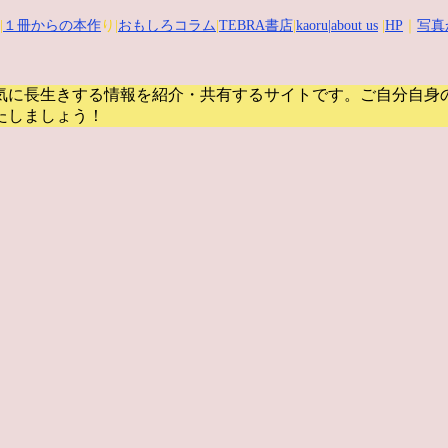
|
１冊からの本作
り|
おもしろコラム
|
TEBRA書店
|
kaoru
|about us
|
HP
｜
写真
気に長生きする情報を紹介・共有するサイトです。
ご自分自身
たしましょう！