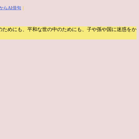
からAI俳句
｜
のためにも、平和な世の中のためにも、子や孫や国に迷惑をか