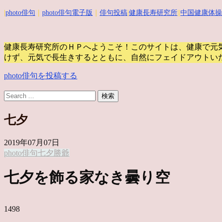
|
photo俳句
｜
photo俳句電子版
｜
俳句投稿
|
健康長寿研究所
||
中国健康体操
健康長寿研究所のＨＰへようこそ！このサイトは、健康で元
けず、元気で長生きするとともに、自然にフェイドアウトい
photo俳句を投稿する
七夕
2019年07月07日
photo俳句
七夕
勝爺
七夕を飾る家なき曇り空
1498