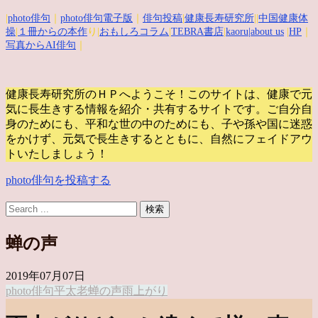
|
photo俳句
｜
photo俳句電子版
｜
俳句投稿
|
健康長寿研究所
||
中国健康体
操
|
１冊からの本作
り|
おもしろコラム
|
TEBRA書店
|
kaoru
|about us
|
HP
｜
写真からAI俳句
｜
健康長寿研究所のＨＰへようこそ！このサイトは、健康で元
気に長生きする情報を紹介・共有するサイトです。
ご自分自
身のためにも、平和な世の中のためにも、子や孫や国に迷惑
をかけず、元気で長生きするとともに、自然にフェイドアウ
トいたしましょう！
photo俳句を投稿する
蝉の声
2019年07月07日
photo俳句
平太老
蝉の声
雨上がり