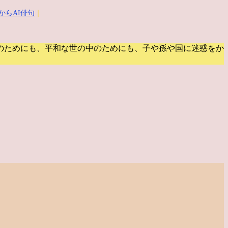
からAI俳句
｜
のためにも、平和な世の中のためにも、子や孫や国に迷惑をか