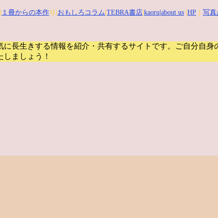
|
１冊からの本作
り|
おもしろコラム
|
TEBRA書店
|
kaoru
|about us
|
HP
｜
写真
気に長生きする情報を紹介・共有するサイトです。
ご自分自身
たしましょう！