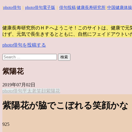
|
photo俳句
｜
photo俳句電子版
｜
俳句投稿
|
健康長寿研究所
||
中国健康体操
健康長寿研究所のＨＰへようこそ！このサイトは、健康で元
けず、元気で長生きするとともに、自然にフェイドアウトい
photo俳句を投稿する
紫陽花
2019年07月02日
photo俳句
平太老
笑顔
紫陽花
紫陽花が脇でこぼれる笑顔かな
925