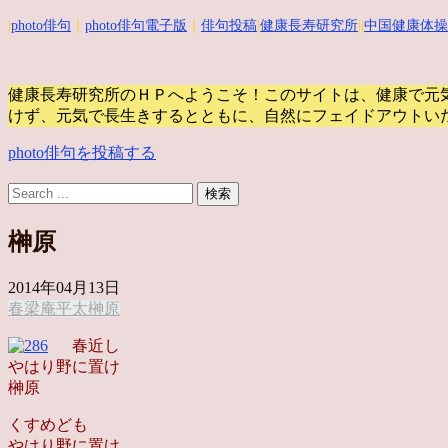
|
photo俳句
｜
photo俳句電子版
｜
俳句投稿
|
健康長寿研究所
||
中国健康体操
健康長寿研究所のＨＰへようこそ！このサイトは、健康で元
けず、元気で長生きするとともに、自然にフェイドアウトい
photo俳句を投稿する
榊原
2014年04月13日
春
梁庵平太
榊原
春近し
やはり野に置け
榊原
くすめども
やはり野に置け