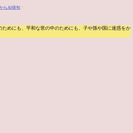
からAI俳句
｜
のためにも、平和な世の中のためにも、子や孫や国に迷惑をか