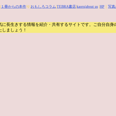
|
１冊からの本作
り|
おもしろコラム
|
TEBRA書店
|
kaoru
|about us
|
HP
｜
写真
気に長生きする情報を紹介・共有するサイトです。
ご自分自身
たしましょう！