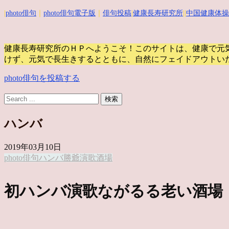
|
photo俳句
｜
photo俳句電子版
｜
俳句投稿
|
健康長寿研究所
||
中国健康体操
健康長寿研究所のＨＰへようこそ！このサイトは、健康で元
けず、元気で長生きするとともに、自然にフェイドアウトい
photo俳句を投稿する
ハンバ
2019年03月10日
photo俳句
ハンバ
勝爺
演歌
酒場
初ハンバ演歌ながるる老い酒場