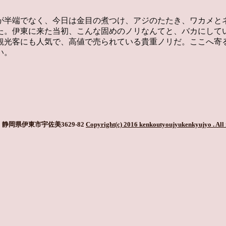
が半端でなく、今日は金目の煮つけ、アジのたたき、ワカメと
た。伊東に来た当初、こんな固めのノリなんてと、バカにして
観光客にも人気で、高値で売られている貴重ノリだ。ここへ寄
い。
静岡県伊東市宇佐美3629-82
Copyright(c) 2016 kenkoutyoujyukenkyujyo
. All