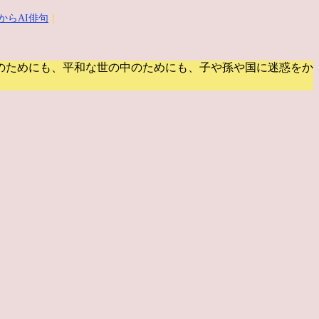
からAI俳句
｜
のためにも、平和な世の中のためにも、子や孫や国に迷惑をか