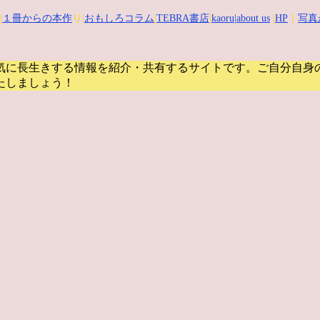
|
１冊からの本作
り|
おもしろコラム
|
TEBRA書店
|
kaoru
|about us
|
HP
｜
写真
気に長生きする情報を紹介・共有するサイトです。
ご自分自身
たしましょう！