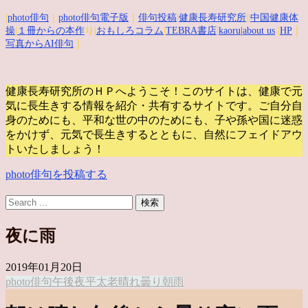
|
photo俳句
｜
photo俳句電子版
｜
俳句投稿
|
健康長寿研究所
||
中国健康体
操
|
１冊からの本作
り|
おもしろコラム
|
TEBRA書店
|
kaoru
|about us
|
HP
｜
写真からAI俳句
｜
健康長寿研究所のＨＰへようこそ！このサイトは、健康で元
気に長生きする情報を紹介・共有するサイトです。
ご自分自
身のためにも、平和な世の中のためにも、子や孫や国に迷惑
をかけず、元気で長生きするとともに、自然にフェイドアウ
トいたしましょう！
photo俳句を投稿する
夜に雨
2019年01月20日
photo俳句
午後
夜
平太老
晴れ
曇り
朝
雨