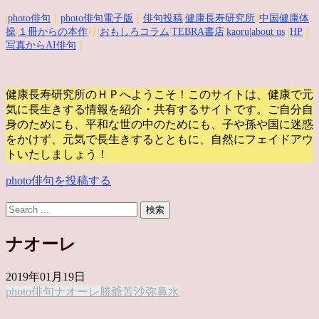
|
photo俳句
｜
photo俳句電子版
｜
俳句投稿
|
健康長寿研究所
||
中国健康体
操
|
１冊からの本作
り|
おもしろコラム
|
TEBRA書店
|
kaoru
|about us
|
HP
｜
写真からAI俳句
｜
健康長寿研究所のＨＰへようこそ！このサイトは、健康で元
気に長生きする情報を紹介・共有するサイトです。
ご自分自
身のためにも、平和な世の中のためにも、子や孫や国に迷惑
をかけず、元気で長生きするとともに、自然にフェイドアウ
トいたしましょう！
photo俳句を投稿する
ナオーレ
2019年01月19日
photo俳句
ナオーレ
勝爺
苦沙弥
鼻水