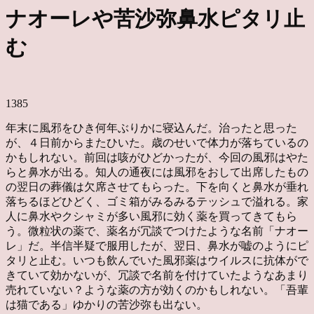
ナオーレや苦沙弥鼻水ピタリ止
む
1385
年末に風邪をひき何年ぶりかに寝込んだ。治ったと思った
が、４日前からまたひいた。歳のせいで体力が落ちているの
かもしれない。前回は咳がひどかったが、今回の風邪はやた
らと鼻水が出る。知人の通夜には風邪をおして出席したもの
の翌日の葬儀は欠席させてもらった。下を向くと鼻水が垂れ
落ちるほどひどく、ゴミ箱がみるみるテッシュで溢れる。家
人に鼻水やクシャミが多い風邪に効く薬を買ってきてもら
う。微粒状の薬で、薬名が冗談でつけたような名前「ナオー
レ」だ。半信半疑で服用したが、翌日、鼻水が嘘のようにピ
タリと止む。いつも飲んでいた風邪薬はウイルスに抗体がで
きていて効かないが、冗談で名前を付けていたようなあまり
売れていない？ような薬の方が効くのかもしれない。「吾輩
は猫である」ゆかりの苦沙弥も出ない。