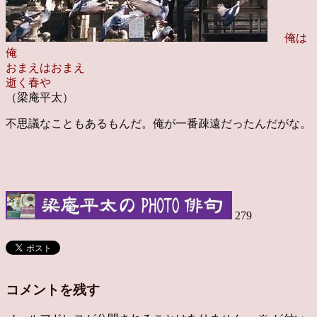
俺は
俺
おまえはおまえ
逝く春や
（梁庵平太）
不思議なこともあるもんだ。俺が一番疎遠だったんだがな
。
279
コメントを残す