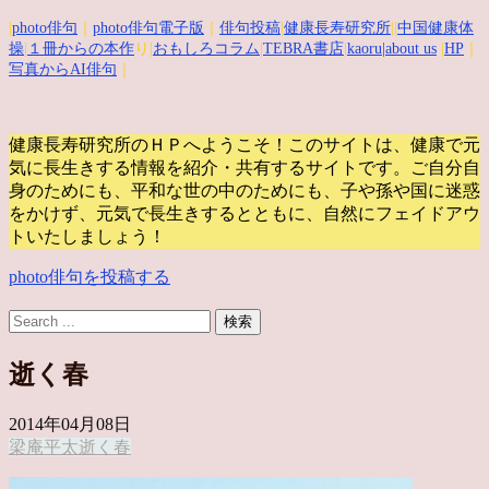
|
photo俳句
｜
photo俳句電子版
｜
俳句投稿
|
健康長寿研究所
||
中国健康体
操
|
１冊からの本作
り|
おもしろコラム
|
TEBRA書店
|
kaoru
|about us
|
HP
｜
写真からAI俳句
｜
健康長寿研究所のＨＰへようこそ！このサイトは、健康で元
気に長生きする情報を紹介・共有するサイトです。
ご自分自
身のためにも、平和な世の中のためにも、子や孫や国に迷惑
をかけず、元気で長生きするとともに、自然にフェイドアウ
トいたしましょう！
photo俳句を投稿する
逝く春
2014年04月08日
梁庵平太
逝く春