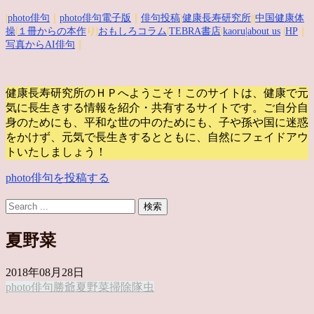
|
photo俳句
｜
photo俳句電子版
｜
俳句投稿
|
健康長寿研究所
||
中国健康体
操
|
１冊からの本作
り|
おもしろコラム
|
TEBRA書店
|
kaoru
|about us
|
HP
｜
写真からAI俳句
｜
健康長寿研究所のＨＰへようこそ！このサイトは、健康で元
気に長生きする情報を紹介・共有するサイトです。
ご自分自
身のためにも、平和な世の中のためにも、子や孫や国に迷惑
をかけず、元気で長生きするとともに、自然にフェイドアウ
トいたしましょう！
photo俳句を投稿する
夏野菜
2018年08月28日
photo俳句
勝爺
夏野菜
掃除隊
虫