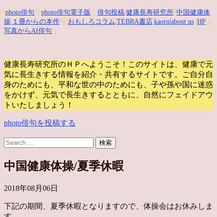
|
photo俳句
｜
photo俳句電子版
｜
俳句投稿
|
健康長寿研究所
||
中国健康体
操
|
１冊からの本作
り|
おもしろコラム
|
TEBRA書店
|
kaoru
|about us
|
HP
｜
写真からAI俳句
｜
健康長寿研究所のＨＰへようこそ！このサイトは、健康で元
気に長生きする情報を紹介・共有するサイトです。
ご自分自
身のためにも、平和な世の中のためにも、子や孫や国に迷惑
をかけず、元気で長生きするとともに、自然にフェイドアウ
トいたしましょう！
photo俳句を投稿する
中国健康体操/夏季休暇
2018年08月06日
下記の期間、夏季休暇となりますので、体操会はお休みしま
す。