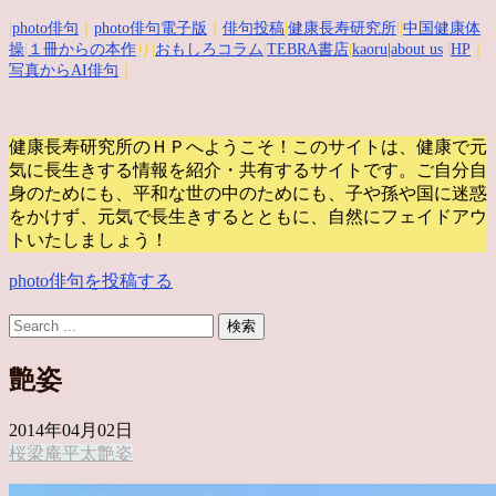
|
photo俳句
｜
photo俳句電子版
｜
俳句投稿
|
健康長寿研究所
||
中国健康体
操
|
１冊からの本作
り|
おもしろコラム
|
TEBRA書店
|
kaoru
|about us
|
HP
｜
写真からAI俳句
｜
健康長寿研究所のＨＰへようこそ！このサイトは、健康で元
気に長生きする情報を紹介・共有するサイトです。
ご自分自
身のためにも、平和な世の中のためにも、子や孫や国に迷惑
をかけず、元気で長生きするとともに、自然にフェイドアウ
トいたしましょう！
photo俳句を投稿する
艶姿
2014年04月02日
桜
梁庵平太
艶姿