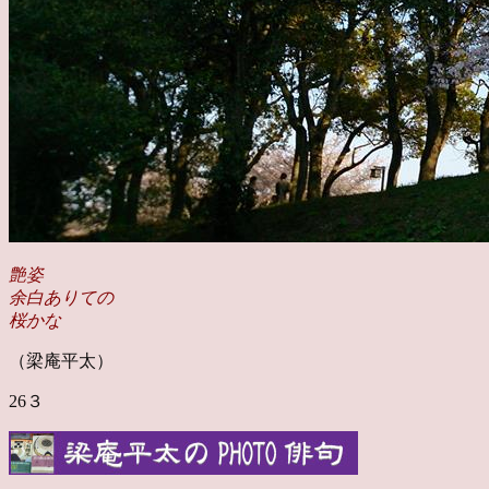
艶姿
余白ありての
桜かな
（梁庵平太）
26３