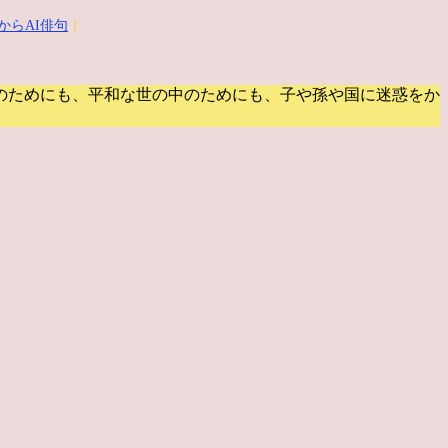
からAI俳句
｜
のためにも、平和な世の中のためにも、子や孫や国に迷惑をか