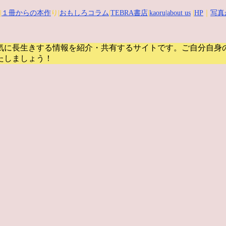
|
１冊からの本作
り|
おもしろコラム
|
TEBRA書店
|
kaoru
|about us
|
HP
｜
写真
気に長生きする情報を紹介・共有するサイトです。
ご自分自身
たしましょう！