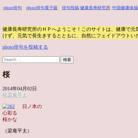
|
photo俳句
｜
photo俳句電子版
｜
俳句投稿
|
健康長寿研究所
||
中国健康体操
健康長寿研究所のＨＰへようこそ！このサイトは、健康で元
けず、元気で長生きするとともに、自然にフェイドアウトい
photo俳句を投稿する
桜
2014年04月02日
桜
梁庵平太
日ノ本の
心彩る
桜かな
（梁庵平太）