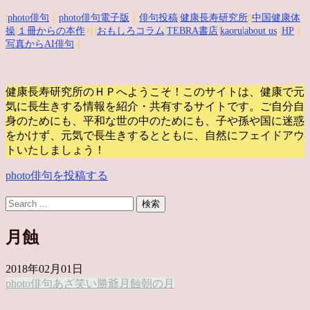
|
photo俳句
｜
photo俳句電子版
｜
俳句投稿
|
健康長寿研究所
||
中国健康体
操
|
１冊からの本作
り|
おもしろコラム
|
TEBRA書店
|
kaoru
|about us
|
HP
｜
写真からAI俳句
｜
健康長寿研究所のＨＰへようこそ！このサイトは、健康で元
気に長生きする情報を紹介・共有するサイトです。
ご自分自
身のためにも、平和な世の中のためにも、子や孫や国に迷惑
をかけず、元気で長生きするとともに、自然にフェイドアウ
トいたしましょう！
photo俳句を投稿する
月蝕
2018年02月01日
photo俳句
あざ笑い
勝爺
月蝕
朝の月