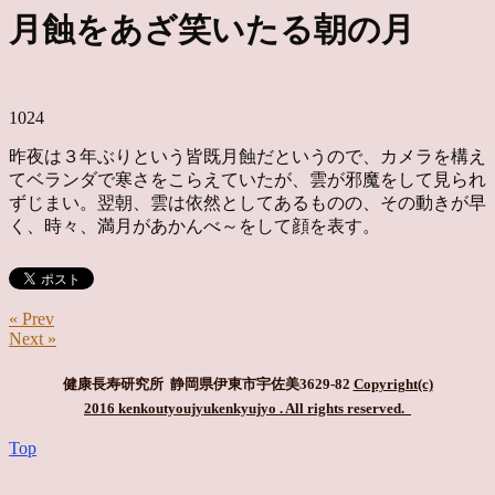
月蝕をあざ笑いたる朝の月
1024
昨夜は３年ぶりという皆既月蝕だというので、カメラを構え
てベランダで寒さをこらえていたが、雲が邪魔をして見られ
ずじまい。翌朝、雲は依然としてあるものの、その動きが早
く、時々、満月があかんべ～をして顔を表す。
« Prev
Next »
健康長寿研究所 静岡県伊東市宇佐美3629-82
Copyright(c)
2016 kenkoutyoujyukenkyujyo
. All rights reserved.
Top