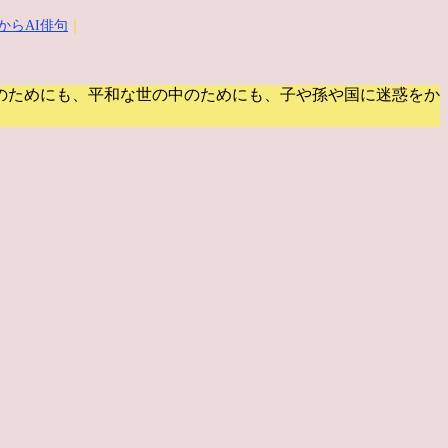
からAI俳句
｜
のためにも、平和な世の中のためにも、子や孫や国に迷惑をか