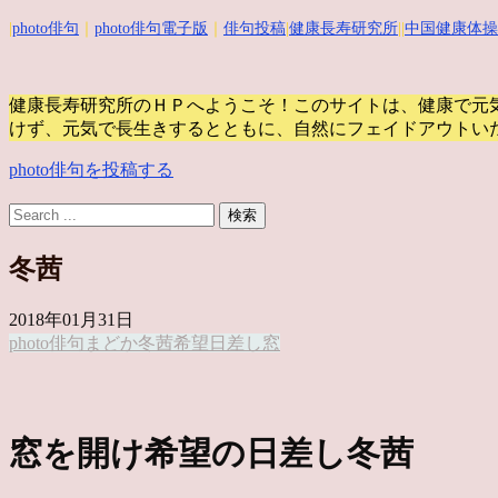
|
photo俳句
｜
photo俳句電子版
｜
俳句投稿
|
健康長寿研究所
||
中国健康体操
健康長寿研究所のＨＰへようこそ！このサイトは、健康で元
けず、元気で長生きするとともに、自然にフェイドアウトい
photo俳句を投稿する
冬茜
2018年01月31日
photo俳句
まどか
冬茜
希望
日差し
窓
窓を開け希望の日差し冬茜