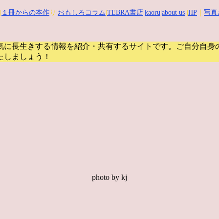
|
１冊からの本作
り|
おもしろコラム
|
TEBRA書店
|
kaoru
|about us
|
HP
｜
写真
気に長生きする情報を紹介・共有するサイトです。
ご自分自身
たしましょう！
photo by kj