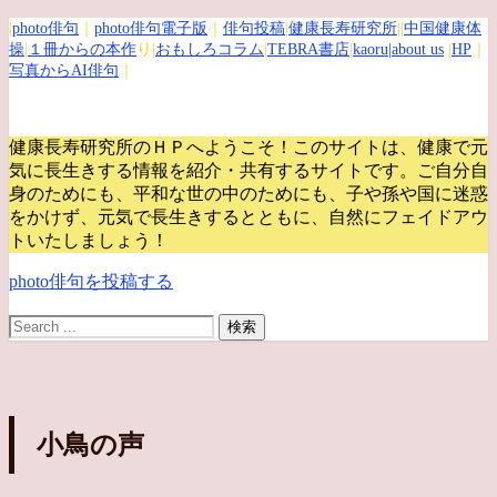
|
photo俳句
｜
photo俳句電子版
｜
俳句投稿
|
健康長寿研究所
||
中国健康体
操
|
１冊からの本作
り|
おもしろコラム
|
TEBRA書店
|
kaoru
|about us
|
HP
｜
写真からAI俳句
｜
健康長寿研究所のＨＰへようこそ！このサイトは、健康で元
気に長生きする情報を紹介・共有するサイトです。
ご自分自
身のためにも、平和な世の中のためにも、子や孫や国に迷惑
をかけず、元気で長生きするとともに、自然にフェイドアウ
トいたしましょう！
photo俳句を投稿する
小鳥の声