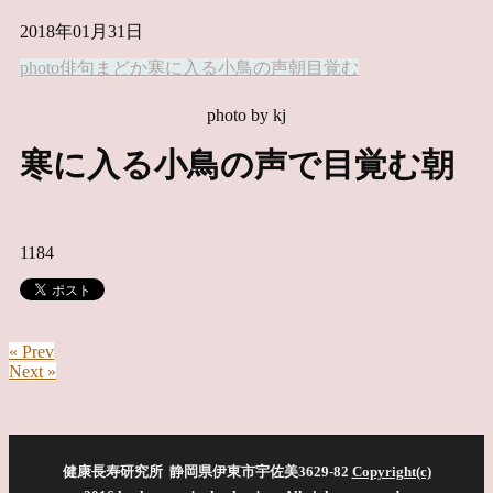
2018年01月31日
photo俳句
まどか
寒に入る
小鳥の声
朝
目覚む
photo by kj
寒に入る小鳥の声で目覚む朝
1184
« Prev
Next »
健康長寿研究所 静岡県伊東市宇佐美3629-82
Copyright(c)