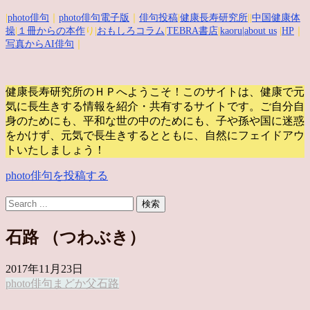
|
photo俳句
｜
photo俳句電子版
｜
俳句投稿
|
健康長寿研究所
||
中国健康体
操
|
１冊からの本作
り|
おもしろコラム
|
TEBRA書店
|
kaoru
|about us
|
HP
｜
写真からAI俳句
｜
健康長寿研究所のＨＰへようこそ！このサイトは、健康で元
気に長生きする情報を紹介・共有するサイトです。
ご自分自
身のためにも、平和な世の中のためにも、子や孫や国に迷惑
をかけず、元気で長生きするとともに、自然にフェイドアウ
トいたしましょう！
photo俳句を投稿する
石路 （つわぶき）
2017年11月23日
photo俳句
まどか
父
石路