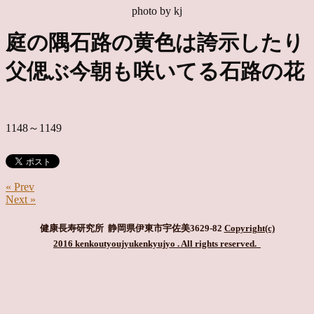
photo by kj
庭の隅石路の黄色は誇示したり
父偲ぶ今朝も咲いてる石路の花
1148～1149
« Prev
Next »
健康長寿研究所 静岡県伊東市宇佐美3629-82
Copyright(c)
2016 kenkoutyoujyukenkyujyo
. All rights reserved.