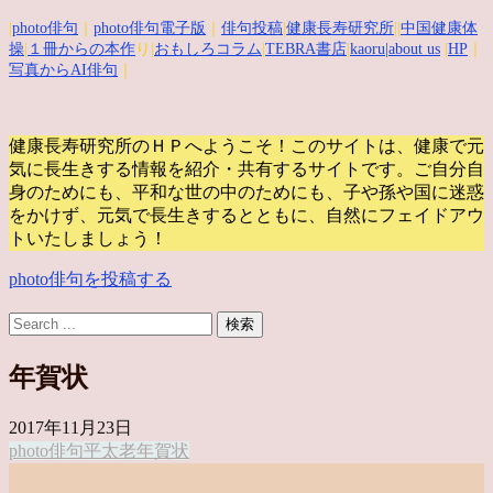
|
photo俳句
｜
photo俳句電子版
｜
俳句投稿
|
健康長寿研究所
||
中国健康体
操
|
１冊からの本作
り|
おもしろコラム
|
TEBRA書店
|
kaoru
|about us
|
HP
｜
写真からAI俳句
｜
健康長寿研究所のＨＰへようこそ！このサイトは、健康で元
気に長生きする情報を紹介・共有するサイトです。
ご自分自
身のためにも、平和な世の中のためにも、子や孫や国に迷惑
をかけず、元気で長生きするとともに、自然にフェイドアウ
トいたしましょう！
photo俳句を投稿する
年賀状
2017年11月23日
photo俳句
平太老
年賀状