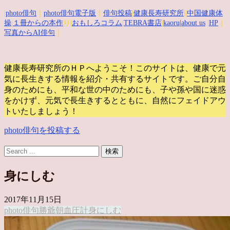
|
photo俳句
｜
photo俳句電子版
｜
俳句投稿
|
健康長寿研究所
||
中国健康体
操
|
１冊からの本作
り|
おもしろコラム
|
TEBRA書店
|
kaoru
|about us
|
HP
｜
写真からAI俳句
｜
健康長寿研究所のＨＰへようこそ！このサイトは、健康で元
気に長生きする情報を紹介・共有するサイトです。
ご自分自
身のためにも、平和な世の中のためにも、子や孫や国に迷惑
をかけず、元気で長生きするとともに、自然にフェイドアウ
トいたしましょう！
photo俳句を投稿する
身にしむ
2017年11月15日
photo俳句
勝爺
朝
血圧計
身にしむ