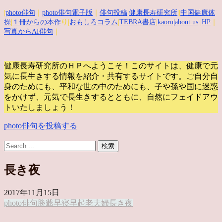
|
photo俳句
｜
photo俳句電子版
｜
俳句投稿
|
健康長寿研究所
||
中国健康体
操
|
１冊からの本作
り|
おもしろコラム
|
TEBRA書店
|
kaoru
|about us
|
HP
｜
写真からAI俳句
｜
健康長寿研究所のＨＰへようこそ！このサイトは、健康で元
気に長生きする情報を紹介・共有するサイトです。
ご自分自
身のためにも、平和な世の中のためにも、子や孫や国に迷惑
をかけず、元気で長生きするとともに、自然にフェイドアウ
トいたしましょう！
photo俳句を投稿する
長き夜
2017年11月15日
photo俳句
勝爺
早寝早起
老夫婦
長き夜