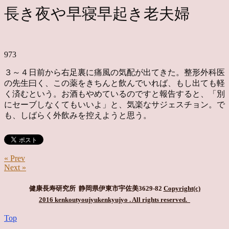
長き夜や早寝早起き老夫婦
973
３～４日前から右足裏に痛風の気配が出てきた。整形外科医
の先生曰く、この薬をきちんと飲んでいれば、もし出ても軽
く済むという。お酒もやめているのですと報告すると、「別
にセーブしなくてもいいよ」と、気楽なサジェスチョン。で
も、しばらく外飲みを控えようと思う。
« Prev
Next »
健康長寿研究所 静岡県伊東市宇佐美3629-82
Copyright(c)
2016 kenkoutyoujyukenkyujyo
. All rights reserved.
Top