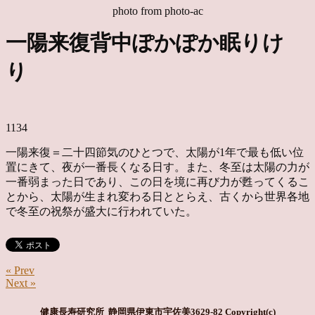
photo from photo-ac
一陽来復背中ぽかぽか眠りけ
り
1134
一陽来復＝二十四節気のひとつで、太陽が1年で最も低い位
置にきて、夜が一番長くなる日す。また、冬至は太陽の力が
一番弱まった日であり、この日を境に再び力が甦ってくるこ
とから、太陽が生まれ変わる日ととらえ、古くから世界各地
で冬至の祝祭が盛大に行われていた。
« Prev
Next »
健康長寿研究所 静岡県伊東市宇佐美3629-82
Copyright(c)