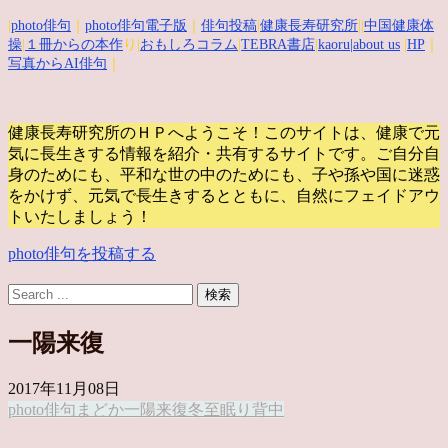
|
photo俳句
｜
photo俳句電子版
｜
俳句投稿
|
健康長寿研究所
||
中国健康体
操
|
１冊からの本作
り|
おもしろコラム
|
TEBRA書店
|
kaoru
|about us
|
HP
｜
写真からAI俳句
｜
健康長寿研究所のＨＰへようこそ！このサイトは、健康で元
気に長生きする情報を紹介・共有するサイトです。
ご自分自
身のためにも、平和な世の中のためにも、子や孫や国に迷惑
をかけず、元気で長生きするとともに、自然にフェイドアウ
トいたしましょう！
photo俳句を投稿する
一陽来復
2017年11月08日
photo俳句
まどか
一陽来復
冬至
眠り
背中