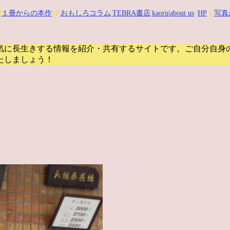
|
１冊からの本作
り|
おもしろコラム
|
TEBRA書店
|
kaoru
|about us
|
HP
｜
写真
気に長生きする情報を紹介・共有するサイトです。
ご自分自身
たしましょう！