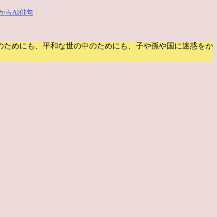
からAI俳句
｜
のためにも、平和な世の中のためにも、子や孫や国に迷惑をか