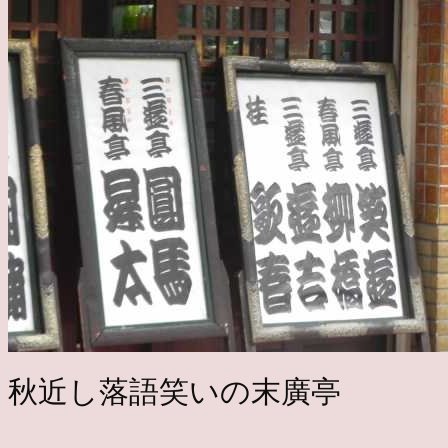
秋近し落語笑いの末廣亭