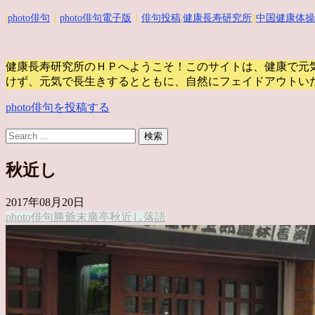
|
photo俳句
｜
photo俳句電子版
｜
俳句投稿
|
健康長寿研究所
||
中国健康体操
健康長寿研究所のＨＰへようこそ！このサイトは、健康で元
けず、元気で長生きするとともに、自然にフェイドアウトい
photo俳句を投稿する
秋近し
2017年08月20日
photo俳句
勝爺
末廣亭
秋近し
落語