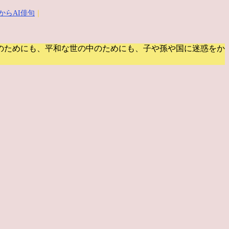
からAI俳句
｜
のためにも、平和な世の中のためにも、子や孫や国に迷惑をか