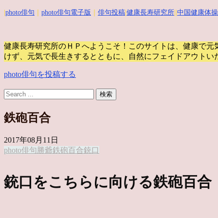
|
photo俳句
｜
photo俳句電子版
｜
俳句投稿
|
健康長寿研究所
||
中国健康体操
健康長寿研究所のＨＰへようこそ！このサイトは、健康で元
けず、元気で長生きするとともに、自然にフェイドアウトい
photo俳句を投稿する
鉄砲百合
2017年08月11日
photo俳句
勝爺
鉄砲百合
銃口
銃口をこちらに向ける鉄砲百合