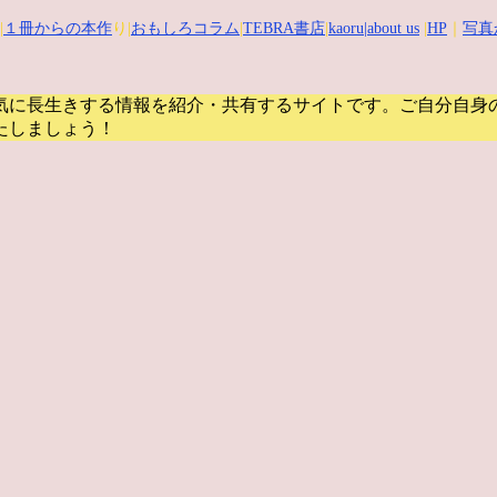
|
１冊からの本作
り|
おもしろコラム
|
TEBRA書店
|
kaoru
|about us
|
HP
｜
写真
気に長生きする情報を紹介・共有するサイトです。
ご自分自身
たしましょう！