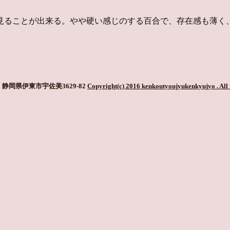
見ることが出来る。やや硬い感じのする百合で、存在感も薄く
静岡県伊東市宇佐美3629-82
Copyright(c) 2016 kenkoutyoujyukenkyujyo
. All