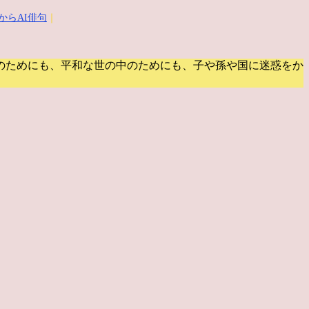
からAI俳句
｜
のためにも、平和な世の中のためにも、子や孫や国に迷惑をか