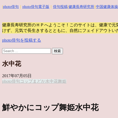
|
photo俳句
｜
photo俳句電子版
｜
俳句投稿
|
健康長寿研究所
||
中国健康体操
健康長寿研究所のＨＰへようこそ！このサイトは、健康で元
けず、元気で長生きするとともに、自然にフェイドアウトい
photo俳句を投稿する
水中花
2017年07月05日
photo俳句
コップ
まどか
水中花
舞姫
鮮やかにコップ舞姫水中花