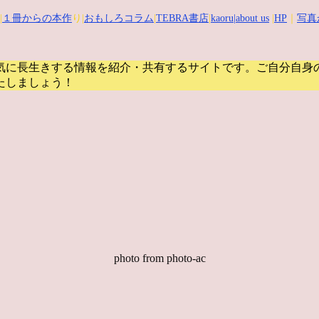
|
１冊からの本作
り|
おもしろコラム
|
TEBRA書店
|
kaoru
|about us
|
HP
｜
写真
気に長生きする情報を紹介・共有するサイトです。
ご自分自身
たしましょう！
photo from photo-ac