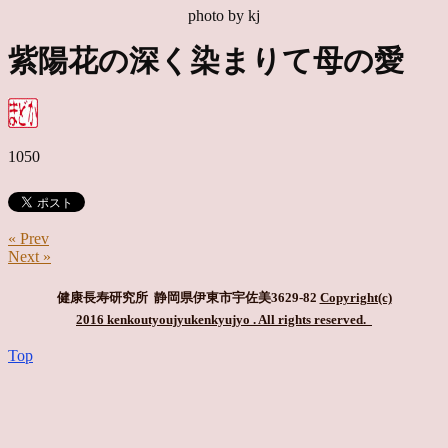
photo by kj
紫陽花の深く染まりて母の愛
1050
« Prev
Next »
健康長寿研究所 静岡県伊東市宇佐美3629-82
Copyright(c)
2016 kenkoutyoujyukenkyujyo
. All rights reserved.
Top