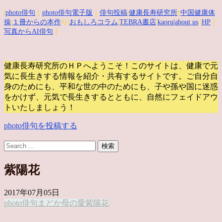
|
photo俳句
｜
photo俳句電子版
｜
俳句投稿
|
健康長寿研究所
||
中国健康体
操
|
１冊からの本作
り|
おもしろコラム
|
TEBRA書店
|
kaoru
|about us
|
HP
｜
写真からAI俳句
｜
健康長寿研究所のＨＰへようこそ！このサイトは、健康で元
気に長生きする情報を紹介・共有するサイトです。
ご自分自
身のためにも、平和な世の中のためにも、子や孫や国に迷惑
をかけず、元気で長生きするとともに、自然にフェイドアウ
トいたしましょう！
photo俳句を投稿する
紫陽花
2017年07月05日
photo俳句
まどか
母の愛
紫陽花