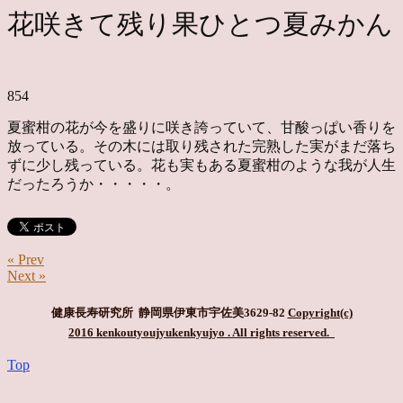
花咲きて残り果ひとつ夏みかん
854
夏蜜柑の花が今を盛りに咲き誇っていて、甘酸っぱい香りを
放っている。その木には取り残された完熟した実がまだ落ち
ずに少し残っている。花も実もある夏蜜柑のような我が人生
だったろうか・・・・・。
« Prev
Next »
健康長寿研究所 静岡県伊東市宇佐美3629-82
Copyright(c)
2016 kenkoutyoujyukenkyujyo
. All rights reserved.
Top