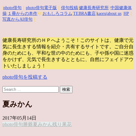
|
photo俳句
｜
photo俳句電子版
｜
俳句投稿
|
健康長寿研究所
||
中国健康体
操
|
１冊からの本作
り|
おもしろコラム
|
TEBRA書店
|
kaoru
|about us
|
HP
｜
写真からAI俳句
｜
健康長寿研究所のＨＰへようこそ！このサイトは、健康で元
気に長生きする情報を紹介・共有するサイトです。
ご自分自
身のためにも、平和な世の中のためにも、子や孫や国に迷惑
をかけず、元気で長生きするとともに、自然にフェイドアウ
トいたしましょう！
photo俳句を投稿する
夏みかん
2017年05月14日
photo俳句
勝爺
夏みかん
残り果
花