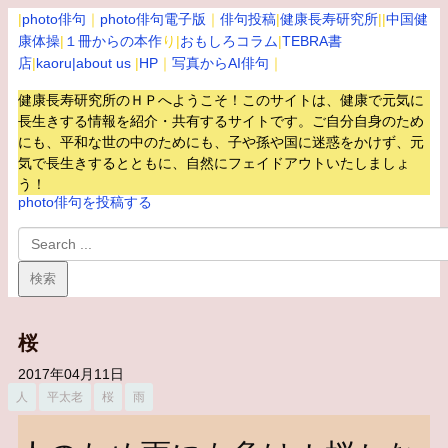
|
photo俳句
｜
photo俳句電子版
｜
俳句投稿
|
健康長寿研究所
||
中国健
康体操
|
１冊からの本作
り|
おもしろコラム
|
TEBRA書
店
|
kaoru
|about us
|
HP
｜
写真からAI俳句
｜
健康長寿研究所のＨＰへようこそ！このサイトは、健康で元気に
長生きする情報を紹介・共有するサイトです。
ご自分自身のため
にも、平和な世の中のためにも、子や孫や国に迷惑をかけず、元
気で長生きするとともに、自然にフェイドアウトいたしましょ
う！
photo俳句を投稿する
桜
2017年04月11日
人
平太老
桜
雨