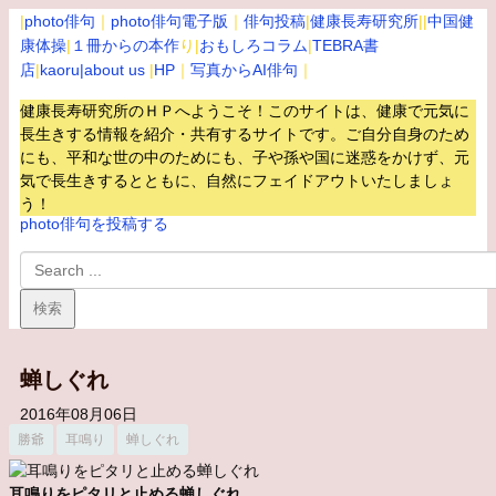
|
photo俳句
｜
photo俳句電子版
｜
俳句投稿
|
健康長寿研究所
||
中国健
康体操
|
１冊からの本作
り|
おもしろコラム
|
TEBRA書
店
|
kaoru
|about us
|
HP
｜
写真からAI俳句
｜
健康長寿研究所のＨＰへようこそ！このサイトは、健康で元気に
長生きする情報を紹介・共有するサイトです。
ご自分自身のため
にも、平和な世の中のためにも、子や孫や国に迷惑をかけず、元
気で長生きするとともに、自然にフェイドアウトいたしましょ
う！
photo俳句を投稿する
蝉しぐれ
2016年08月06日
勝爺
耳鳴り
蝉しぐれ
耳鳴りをピタリと止める蝉しぐれ