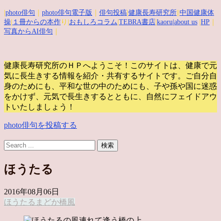
|
photo俳句
｜
photo俳句電子版
｜
俳句投稿
|
健康長寿研究所
||
中国健康体
操
|
１冊からの本作
り|
おもしろコラム
|
TEBRA書店
|
kaoru
|about us
|
HP
｜
写真からAI俳句
｜
健康長寿研究所のＨＰへようこそ！このサイトは、健康で元
気に長生きする情報を紹介・共有するサイトです。
ご自分自
身のためにも、平和な世の中のためにも、子や孫や国に迷惑
をかけず、元気で長生きするとともに、自然にフェイドアウ
トいたしましょう！
photo俳句を投稿する
ほうたる
2016年08月06日
ほうたる
まどか
橋
風