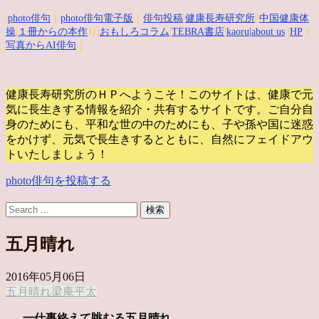
|
photo俳句
｜
photo俳句電子版
｜
俳句投稿
|
健康長寿研究所
||
中国健康体
操
|
１冊からの本作
り|
おもしろコラム
|
TEBRA書店
|
kaoru
|about us
|
HP
｜
写真からAI俳句
｜
健康長寿研究所のＨＰへようこそ！このサイトは、健康で元
気に長生きする情報を紹介・共有するサイトです。
ご自分自
身のためにも、平和な世の中のためにも、子や孫や国に迷惑
をかけず、元気で長生きするとともに、自然にフェイドアウ
トいたしましょう！
photo俳句を投稿する
五月晴れ
2016年05月06日
五月晴れ
梁庵平太
一仕事終えて眺むる五月晴れ