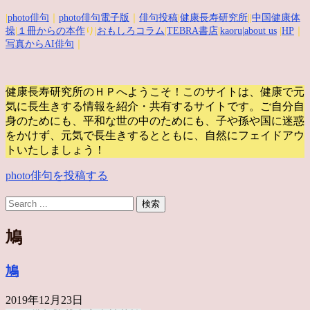
|
photo俳句
｜
photo俳句電子版
｜
俳句投稿
|
健康長寿研究所
||
中国健康体
操
|
１冊からの本作
り|
おもしろコラム
|
TEBRA書店
|
kaoru
|about us
|
HP
｜
写真からAI俳句
｜
健康長寿研究所のＨＰへようこそ！このサイトは、健康で元
気に長生きする情報を紹介・共有するサイトです。
ご自分自
身のためにも、平和な世の中のためにも、子や孫や国に迷惑
をかけず、元気で長生きするとともに、自然にフェイドアウ
トいたしましょう！
photo俳句を投稿する
鳩
鳩
2019年12月23日