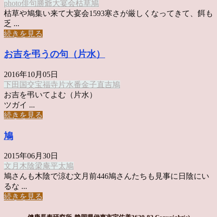
photo俳句
勝爺
大宴会
枯草
鳩
枯草や鳩集い来て大宴会1593寒さが厳しくなってきて、餌も
乏 ...
続きを見る
お吉を弔うの句（片水）
2016年10月05日
下田
国交
宝福寺
片水
番
金子直吉
鳩
お吉を弔いてよむ（片水）
ツガイ ...
続きを見る
鳩
2015年06月30日
文月
木陰
梁庵平太
鳩
鳩さんも木陰で涼む文月前446鳩さんたちも見事に日陰にい
るな ...
続きを見る