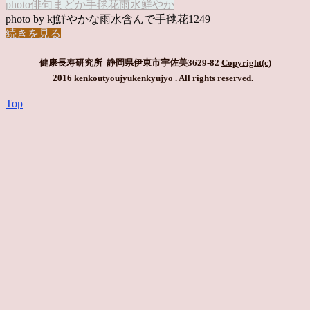
photo俳句
まどか
手毬花
雨水
鮮やか
photo by kj鮮やかな雨水含んで手毬花1249
続きを見る
健康長寿研究所 静岡県伊東市宇佐美3629-82
Copyright(c)
2016 kenkoutyoujyukenkyujyo
. All rights reserved.
Top