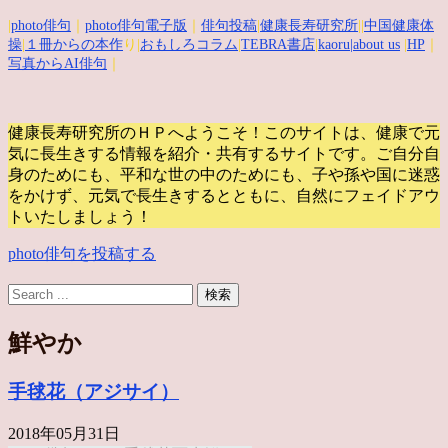
|
photo俳句
｜
photo俳句電子版
｜
俳句投稿
|
健康長寿研究所
||
中国健康体
操
|
１冊からの本作
り|
おもしろコラム
|
TEBRA書店
|
kaoru
|about us
|
HP
｜
写真からAI俳句
｜
健康長寿研究所のＨＰへようこそ！このサイトは、健康で元
気に長生きする情報を紹介・共有するサイトです。
ご自分自
身のためにも、平和な世の中のためにも、子や孫や国に迷惑
をかけず、元気で長生きするとともに、自然にフェイドアウ
トいたしましょう！
photo俳句を投稿する
鮮やか
手毬花（アジサイ）
2018年05月31日