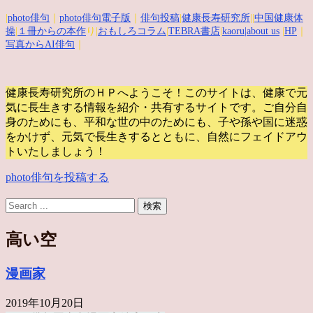
|
photo俳句
｜
photo俳句電子版
｜
俳句投稿
|
健康長寿研究所
||
中国健康体
操
|
１冊からの本作
り|
おもしろコラム
|
TEBRA書店
|
kaoru
|about us
|
HP
｜
写真からAI俳句
｜
健康長寿研究所のＨＰへようこそ！このサイトは、健康で元
気に長生きする情報を紹介・共有するサイトです。
ご自分自
身のためにも、平和な世の中のためにも、子や孫や国に迷惑
をかけず、元気で長生きするとともに、自然にフェイドアウ
トいたしましょう！
photo俳句を投稿する
高い空
漫画家
2019年10月20日