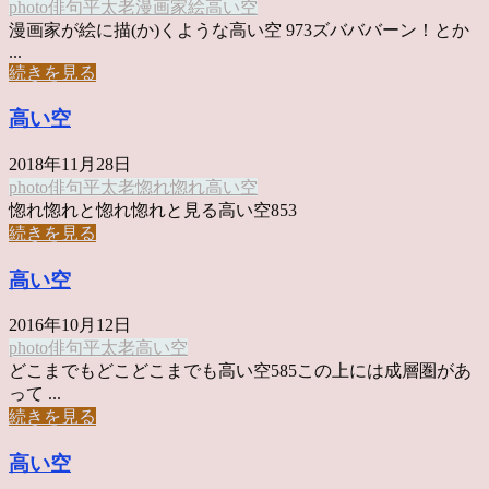
photo俳句
平太老
漫画家
絵
高い空
漫画家が絵に描(か)くような高い空 973ズバババーン！とか
...
続きを見る
高い空
2018年11月28日
photo俳句
平太老
惚れ惚れ
高い空
惚れ惚れと惚れ惚れと見る高い空853
続きを見る
高い空
2016年10月12日
photo俳句
平太老
高い空
どこまでもどこどこまでも高い空585この上には成層圏があ
って ...
続きを見る
高い空